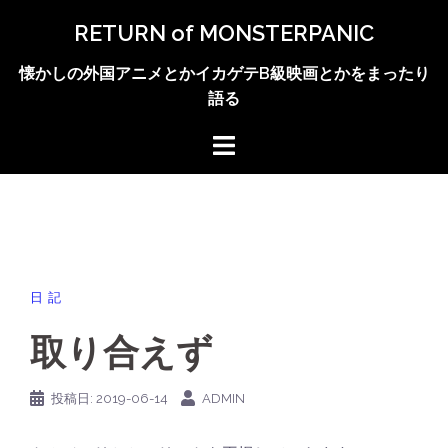
コ
RETURN of MONSTERPANIC
ン
テ
懐かしの外国アニメとかイカゲテB級映画とかをまったり
ン
語る
ツ
へ
ス
キ
ッ
プ
日記
取り合えず
投稿日:
2019-06-14
ADMIN