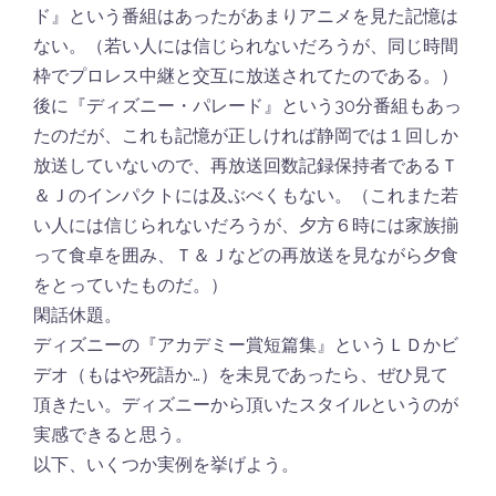
ド』という番組はあったがあまりアニメを見た記憶は
ない。（若い人には信じられないだろうが、同じ時間
枠でプロレス中継と交互に放送されてたのである。）
後に『ディズニー・パレード』という30分番組もあっ
たのだが、これも記憶が正しければ静岡では１回しか
放送していないので、再放送回数記録保持者であるＴ
＆Ｊのインパクトには及ぶべくもない。（これまた若
い人には信じられないだろうが、夕方６時には家族揃
って食卓を囲み、Ｔ＆Ｊなどの再放送を見ながら夕食
をとっていたものだ。）
閑話休題。
ディズニーの『アカデミー賞短篇集』というＬＤかビ
デオ（もはや死語か…）を未見であったら、ぜひ見て
頂きたい。ディズニーから頂いたスタイルというのが
実感できると思う。
以下、いくつか実例を挙げよう。