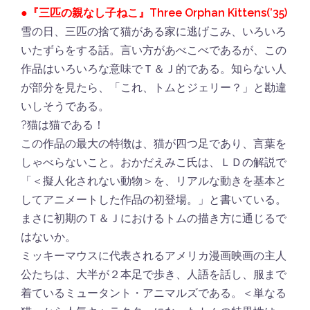
●『三匹の親なし子ねこ』Three Orphan Kittens(’35)
雪の日、三匹の捨て猫がある家に逃げこみ、いろいろ
いたずらをする話。言い方があべこべであるが、この
作品はいろいろな意味でＴ＆Ｊ的である。知らない人
が部分を見たら、「これ、トムとジェリー？」と勘違
いしそうである。
?猫は猫である！
この作品の最大の特徴は、猫が四つ足であり、言葉を
しゃべらないこと。おかだえみこ氏は、ＬＤの解説で
「＜擬人化されない動物＞を、リアルな動きを基本と
してアニメートした作品の初登場。」と書いている。
まさに初期のＴ＆Ｊにおけるトムの描き方に通じるで
はないか。
ミッキーマウスに代表されるアメリカ漫画映画の主人
公たちは、大半が２本足で歩き、人語を話し、服まで
着ているミュータント・アニマルズである。＜単なる