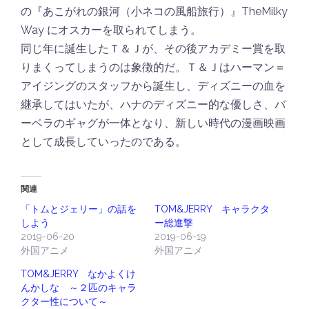
の『あこがれの銀河（小ネコの風船旅行）』TheMilky
Way にオスカーを取られてしまう。
同じ年に誕生したＴ＆Ｊが、その後アカデミー賞を取
りまくってしまうのは象徴的だ。Ｔ＆Ｊはハーマン＝
アイジングのスタッフから誕生し、ディズニーの血を
継承してはいたが、ハナのディズニー的な優しさ、バ
ーベラのギャグが一体となり、新しい時代の漫画映画
として成長していったのである。
関連
「トムとジェリー」の話を
TOM&JERRY キャラクタ
しよう
ー総進撃
2019-06-20
2019-06-19
外国アニメ
外国アニメ
TOM&JERRY なかよくけ
んかしな ～２匹のキャラ
クター性について～