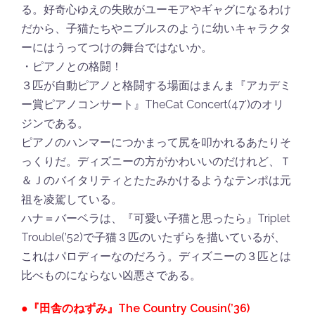
る。好奇心ゆえの失敗がユーモアやギャグになるわけ
だから、子猫たちやニブルスのように幼いキャラクタ
ーにはうってつけの舞台ではないか。
・ピアノとの格闘！
３匹が自動ピアノと格闘する場面はまんま『アカデミ
ー賞ピアノコンサート』TheCat Concert(47′)のオリ
ジンである。
ピアノのハンマーにつかまって尻を叩かれるあたりそ
っくりだ。ディズニーの方がかわいいのだけれど、Ｔ
＆Ｊのバイタリティとたたみかけるようなテンポは元
祖を凌駕している。
ハナ＝バーベラは、『可愛い子猫と思ったら』Triplet
Trouble(’52)で子猫３匹のいたずらを描いているが、
これはパロディーなのだろう。ディズニーの３匹とは
比べものにならない凶悪さである。
●『田舎のねずみ』The Country Cousin(’36)