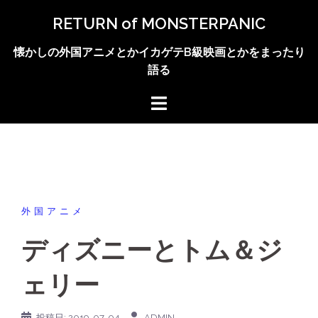
コ
RETURN of MONSTERPANIC
ン
テ
懐かしの外国アニメとかイカゲテB級映画とかをまったり
ン
語る
ツ
へ
ス
キ
ッ
プ
外国アニメ
ディズニーとトム＆ジ
ェリー
投稿日:
2019-07-04
ADMIN