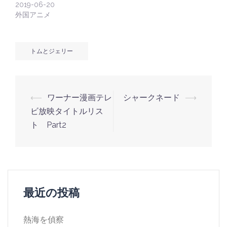
2019-06-20
外国アニメ
トムとジェリー
投
⟵
ワーナー漫画テレ
シャークネード
⟶
稿
ビ放映タイトルリス
ナ
ト Part2
ビ
ゲ
ー
シ
最近の投稿
ョ
ン
熱海を偵察