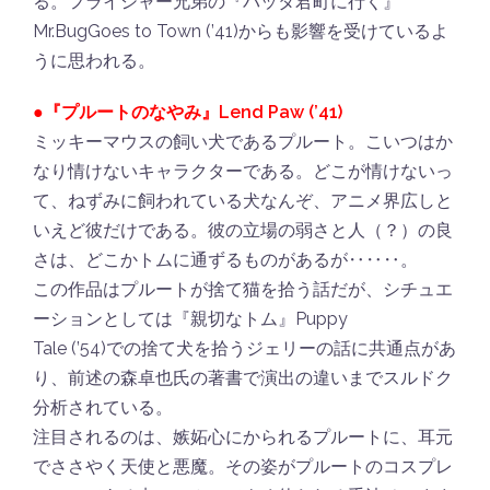
る。フライシャー兄弟の『バッタ君町に行く』
Mr.BugGoes to Town (’41)からも影響を受けているよ
うに思われる。
●『プルートのなやみ』Lend Paw (’41)
ミッキーマウスの飼い犬であるプルート。こいつはか
なり情けないキャラクターである。どこが情けないっ
て、ねずみに飼われている犬なんぞ、アニメ界広しと
いえど彼だけである。彼の立場の弱さと人（？）の良
さは、どこかトムに通ずるものがあるが‥‥‥。
この作品はプルートが捨て猫を拾う話だが、シチュエ
ーションとしては『親切なトム』Puppy
Tale (’54)での捨て犬を拾うジェリーの話に共通点があ
り、前述の森卓也氏の著書で演出の違いまでスルドク
分析されている。
注目されるのは、嫉妬心にかられるプルートに、耳元
でささやく天使と悪魔。その姿がプルートのコスプレ