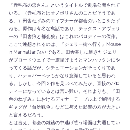
『赤毛布の忠さん』というタイトルで劇場公開されて
いる。（赤毛布とはオノボリさんのことだそうであ
る。）田舎ねずみのエイブナーが都会のいとこをたず
ねる。原作は有名な寓話であり、テックス・アヴェリ
ーの『田舎狼と都会狼』はこれのパロディーの傑作。
ここで連想されるのは、『ジェリー街へ行く』Mouse
in Manhattan(’45) である。田舎暮しに飽きたジェリー
がブロードウェイで一旗揚げようとマンハッタンにや
ってくる話だが、シチュエーションがそっくりであ
り、ハナ＝バーベラもかなり意識していると思われ
る。しかし、今回２作を見比べてみたが、直接のパロ
ディーになっているとは言い難い。それよりも、『田
舎のねずみ』におけるディナーテーブル上で展開する
ギャグが『台所戦争』などに与えた影響の方が大きい
と言えるだろう。
とは言え、都会の雑踏の中逃げ惑う場面は共通してい