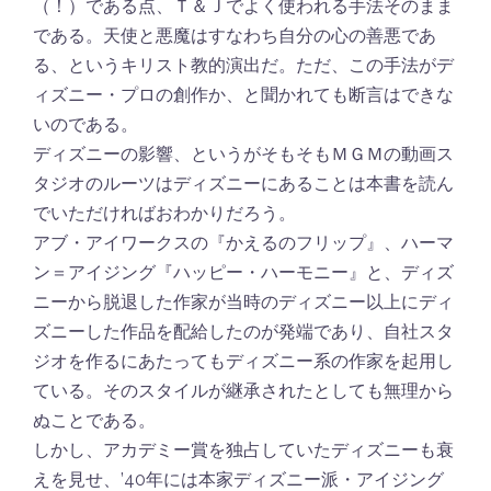
（！）である点、Ｔ＆Ｊでよく使われる手法そのまま
である。天使と悪魔はすなわち自分の心の善悪であ
る、というキリスト教的演出だ。ただ、この手法がデ
ィズニー・プロの創作か、と聞かれても断言はできな
いのである。
ディズニーの影響、というがそもそもＭＧＭの動画ス
タジオのルーツはディズニーにあることは本書を読ん
でいただければおわかりだろう。
アブ・アイワークスの『かえるのフリップ』、ハーマ
ン＝アイジング『ハッピー・ハーモニー』と、ディズ
ニーから脱退した作家が当時のディズニー以上にディ
ズニーした作品を配給したのが発端であり、自社スタ
ジオを作るにあたってもディズニー系の作家を起用し
ている。そのスタイルが継承されたとしても無理から
ぬことである。
しかし、アカデミー賞を独占していたディズニーも衰
えを見せ、’40年には本家ディズニー派・アイジング