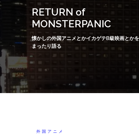
コ
RETURN of
ン
テ
MONSTERPANIC
ン
ツ
懐かしの外国アニメとかイカゲテB級映画とか
へ
まったり語る
ス
キ
ッ
プ
外国アニメ