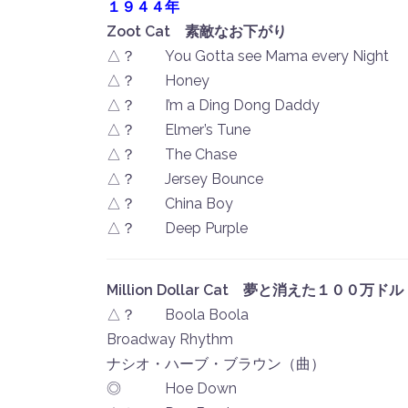
１９４４年
Zoot Cat 素敵なお下がり
△？ You Gotta see Mama every Nigh
△？ Honey ！Gil
△？ I’m a Ding Dong Daddy
△？ Elmer’s Tune ！A
△？ The Chase ！B
△？ Jersey Bounce ！
△？ China Boy ！Bout
△？ Deep Purple ！
Million Dollar Cat 夢と消えた１００万ドル
△？ Boola Boola ！
Broadway Rhythm ア
ナシオ・ハーブ・ブラウン（曲）
◎ Hoe Down ロ