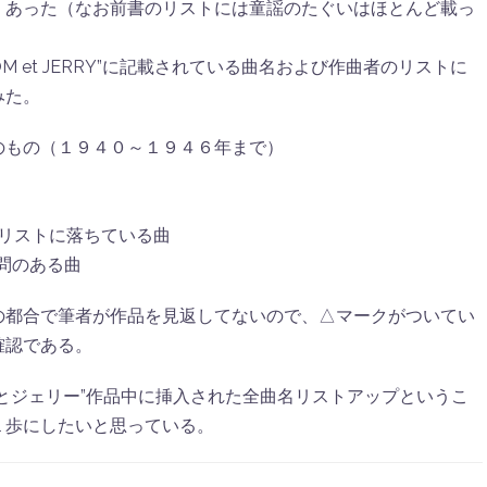
くあった（なお前書のリストには童謡のたぐいはほとんど載っ
 et JERRY”に記載されている曲名および作曲者のリストに
みた。
の（１９４０～１９４６年まで）
n著）のリストに落ちている曲
疑問のある曲
の都合で筆者が作品を見返してないので、△マークがついてい
確認である。
とジェリー”作品中に挿入された全曲名リストアップというこ
１歩にしたいと思っている。