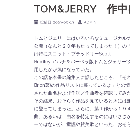
TOM&JERRY 
投稿日:
2019-06-19
ADMIN
トムとジェリーにはいろいろなミュージカル
公開（なんと２０年もたってしまった！）の
は特にスコット・ブラッドリーScott
Bradley（“ハナ＆バーベラ版トムとジェ
用したかが気になっていた。
この話を本書の編集人に話したところ、「それなら“TOM
Brion著)の作品リストに載っているよ」と
された曲名および作詞／作曲者を確認してみ
その結果、おそらく作品を見ているときには
に登ってしまった。さらに、第１作から１９
曲、あるいは、曲名を特定するのにはいささ
ーではないが、童謡や賛美歌といった、おそ