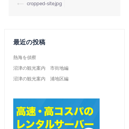
投
⟵
cropped-site.jpg
稿
ナ
ビ
ゲ
最近の投稿
ー
シ
熱海を偵察
ョ
沼津の観光案内 市街地編
ン
沼津の観光案内 浦地区編