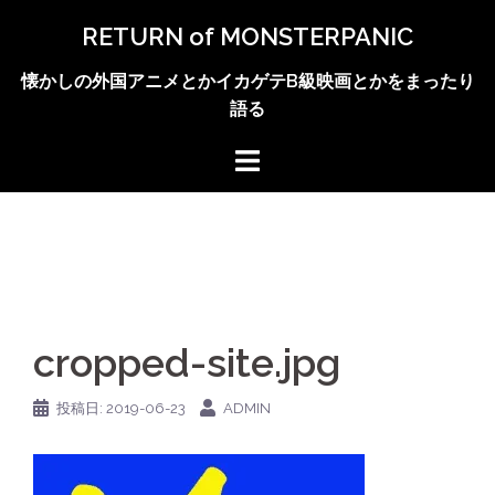
コ
RETURN of MONSTERPANIC
ン
テ
懐かしの外国アニメとかイカゲテB級映画とかをまったり
ン
語る
ツ
へ
ス
キ
ッ
プ
cropped-site.jpg
投稿日:
2019-06-23
ADMIN