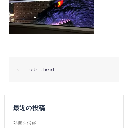
投
⟵
godzillahead
稿
ナ
ビ
ゲ
最近の投稿
ー
シ
熱海を偵察