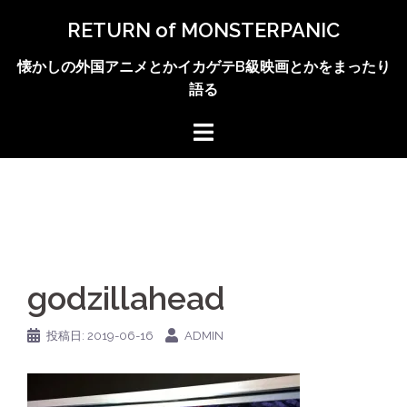
コ
RETURN of MONSTERPANIC
ン
テ
懐かしの外国アニメとかイカゲテB級映画とかをまったり
ン
語る
ツ
へ
ス
キ
ッ
プ
godzillahead
投稿日:
2019-06-16
ADMIN