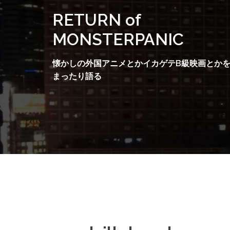
コ
RETURN of
ン
テ
MONSTERPANIC
ン
ツ
懐かしの外国アニメとかイカゲテB級映画とか
へ
まったり語る
ス
キ
ッ
プ