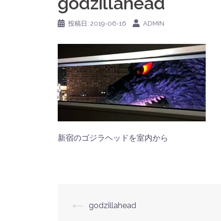
godzillahead
投稿日:
2019-06-16
ADMIN
新宿のゴジラヘッドを室内から
投
⟵
godzillahead